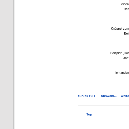
einen
Bei
Knüppel zum
Bei
Beispiel: „H
Jött
jemanden 
zurück zu T
Auswahl...
weite
Top