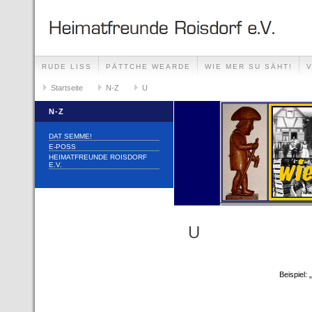
RUDE LISS
PÄTTCHE WEARDE
WIE MER SU SÄHT!
Startseite
N-Z
U
N-Z
DAT SEMME!
E-POSS
HEIMATFREUNDE ROISDORF
E.V.
U
Beispiel: